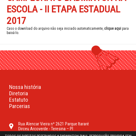
ESCOLA - II ETAPA ESTADUAL
2017
Caso o download do arquivo não seja iniciado automaticamente,
clique aqui
para
baixá-lo.
Nossa história
Diretoria
Estatuto
Parcerias
Rua Alencar Vieira nº 2621 Parque Itararé
Dirceu Arcoverde - Teresina – PI