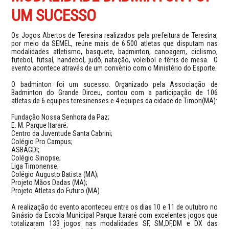
UM SUCESSO
Os Jogos Abertos de Teresina realizados pela prefeitura de Teresina,
por meio da SEMEL, reúne mais de 6.500 atletas que disputam nas
modalidades atletismo, basquete, badminton, canoagem, ciclismo,
futebol, futsal, handebol, judô, natação, voleibol e tênis de mesa. O
evento acontece através de um convênio com o Ministério do Esporte.
O badminton foi um sucesso. Organizado pela Associação de
Badminton do Grande Dirceu, contou com a participação de 106
atletas de 6 equipes teresinenses e 4 equipes da cidade de Timon(MA):
Fundação Nossa Senhora da Paz;
E. M. Parque Itararé;
Centro da Juventude Santa Cabrini;
Colégio Pro Campus;
ASBAGDI;
Colégio Sinopse;
Liga Timonense;
Colégio Augusto Batista (MA);
Projeto Mãos Dadas (MA);
Projeto Atletas do Futuro (MA)
A realização do evento aconteceu entre os dias 10 e 11 de outubro no
Ginásio da Escola Municipal Parque Itararé com excelentes jogos que
totalizaram 133 jogos nas modalidades SF, SM,DF,DM e DX das