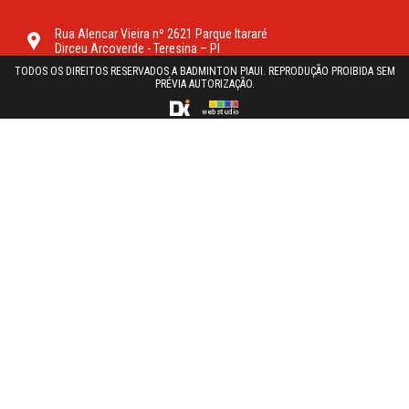
Rua Alencar Vieira nº 2621 Parque Itararé
Dirceu Arcoverde - Teresina – PI
TODOS OS DIREITOS RESERVADOS A BADMINTON PIAUI. REPRODUÇÃO PROIBIDA SEM
PRÉVIA AUTORIZAÇÃO.