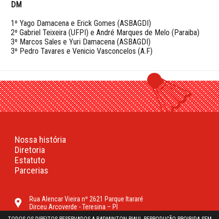
DM
1º Yago Damacena e Erick Gomes (ASBAGDI)
2º Gabriel Teixeira (UFPI) e André Marques de Melo (Paraiba)
3º Marcos Sales e Yuri Damacena (ASBAGDI)
3º Pedro Tavares e Venicio Vasconcelos (A.F)
Nossa história
Diretoria
Estatuto
Parcerias
Rua Alencar Vieira nº 2621 Parque Itararé
Dirceu Arcoverde - Teresina – PI
TODOS OS DIREITOS RESERVADOS A BADMINTON PIAUI. REPRODUÇÃO PROIBIDA SEM