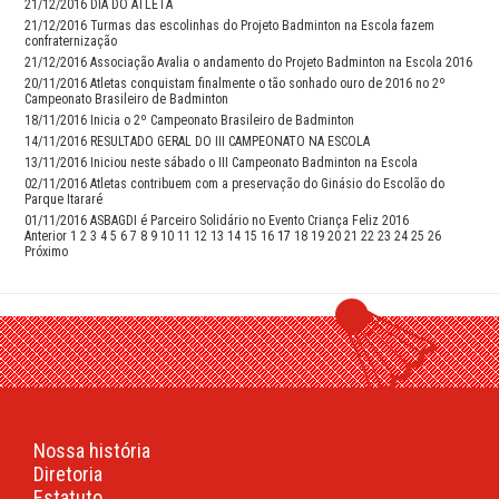
21/12/2016
DIA DO ATLETA
21/12/2016
Turmas das escolinhas do Projeto Badminton na Escola fazem
confraternização
21/12/2016
Associação Avalia o andamento do Projeto Badminton na Escola 2016
20/11/2016
Atletas conquistam finalmente o tão sonhado ouro de 2016 no 2º
Campeonato Brasileiro de Badminton
18/11/2016
Inicia o 2º Campeonato Brasileiro de Badminton
14/11/2016
RESULTADO GERAL DO III CAMPEONATO NA ESCOLA
13/11/2016
Iniciou neste sábado o III Campeonato Badminton na Escola
02/11/2016
Atletas contribuem com a preservação do Ginásio do Escolão do
Parque Itararé
01/11/2016
ASBAGDI é Parceiro Solidário no Evento Criança Feliz 2016
Anterior
1
2
3
4
5
6
7
8
9
10
11
12
13
14
15
16
17
18
19
20
21
22
23
24
25
26
Próximo
Nossa história
Diretoria
Estatuto