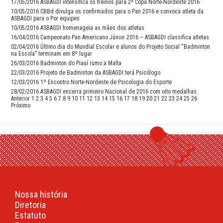
17/05/2016
ASBAGDI intensifica os treinos para 2ª Copa Norte-Nordeste 2016
10/05/2016
CBBd divulga os confirmados para o Pan 2016 e convoca atleta da
ASBAGDI para o Por equipes
10/05/2016
ASBAGDI homenageia as mães dos atletas
16/04/2016
Campeonato Pan Americano Júnior 2016 – ASBAGDI classifica atletas
02/04/2016
Último dia do Mundial Escolar e alunos do Projeto Social “Badminton
na Escola” terminam em 8º lugar
26/03/2016
Badminton do Piauí rumo a Malta
22/03/2016
Projeto de Badminton da ASBAGDI terá Psicólogo
12/03/2016
1º Encontro Norte-Nordeste de Psicologia do Esporte
28/02/2016
ASBAGDI encerra primeiro Nacional de 2016 com oito medalhas
Anterior
1
2
3
4
5
6
7
8
9
10
11
12
13
14
15
16
17
18
19
20
21
22
23
24
25
26
Próximo
Nossa história
Diretoria
Estatuto