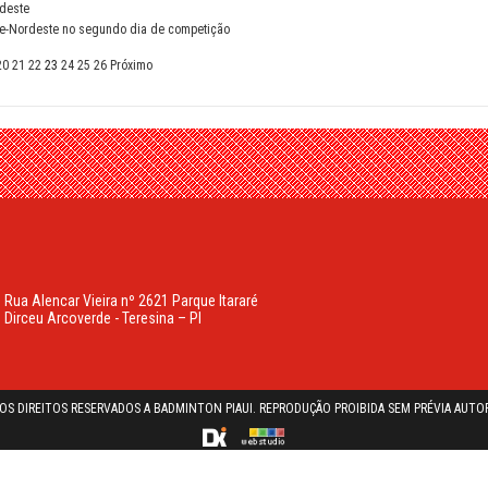
deste
e-Nordeste no segundo dia de competição
20
21
22
23
24
25
26
Próximo
Rua Alencar Vieira nº 2621 Parque Itararé
Dirceu Arcoverde - Teresina – PI
OS DIREITOS RESERVADOS A BADMINTON PIAUI. REPRODUÇÃO PROIBIDA SEM PRÉVIA AUTOR