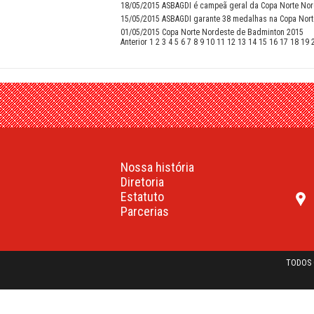
18/05/2015
ASBAGDI é campeã geral da Copa Norte Nor
15/05/2015
ASBAGDI garante 38 medalhas na Copa Nort
01/05/2015
Copa Norte Nordeste de Badminton 2015
Anterior
1
2
3
4
5
6
7
8
9
10
11
12
13
14
15
16
17
18
19
Nossa história
Diretoria
Estatuto
Parcerias
TODOS 