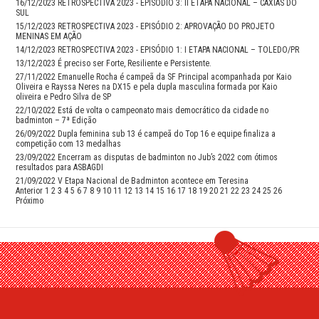
16/12/2023
RETROSPECTIVA 2023 - EPISÓDIO 3: II ETAPA NACIONAL – CAXIAS DO
SUL
15/12/2023
RETROSPECTIVA 2023 - EPISÓDIO 2: APROVAÇÃO DO PROJETO
MENINAS EM AÇÃO
14/12/2023
RETROSPECTIVA 2023 - EPISÓDIO 1: I ETAPA NACIONAL – TOLEDO/PR
13/12/2023
É preciso ser Forte, Resiliente e Persistente.
27/11/2022
Emanuelle Rocha é campeã da SF Principal acompanhada por Kaio
Oliveira e Rayssa Neres na DX15 e pela dupla masculina formada por Kaio
oliveira e Pedro Silva de SP
22/10/2022
Está de volta o campeonato mais democrático da cidade no
badminton – 7ª Edição
26/09/2022
Dupla feminina sub 13 é campeã do Top 16 e equipe finaliza a
competição com 13 medalhas
23/09/2022
Encerram as disputas de badminton no Jub’s 2022 com ótimos
resultados para ASBAGDI
21/09/2022
V Etapa Nacional de Badminton acontece em Teresina
Anterior
1
2
3
4
5
6
7
8
9
10
11
12
13
14
15
16
17
18
19
20
21
22
23
24
25
26
Próximo